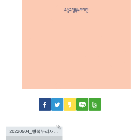
20220504_행복누리재단_소식지_28p_2절.pdf(16509.8KB)