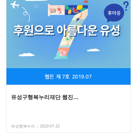
유성구행복누리재단 웹진…
유성행복누리
|
2019-07-15