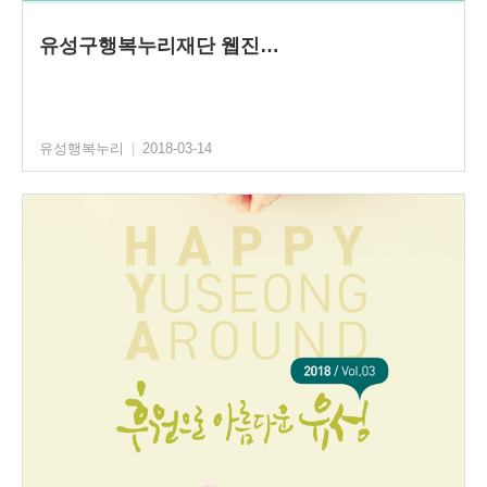
유성구행복누리재단 웹진…
유성행복누리
|
2018-03-14