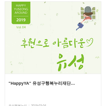
"HappyYA" 유성구행복누리재단…
유성행복누리
|
2019-03-04