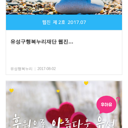
유성구행복누리재단 웹진…
유성행복누리
|
2017-08-02