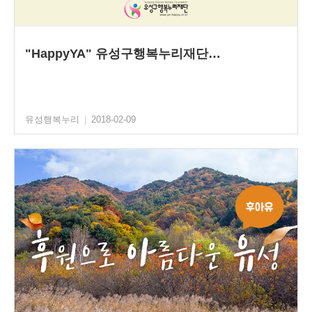
"HappyYA" 유성구행복누리재단…
유성행복누리
|
2018-02-09