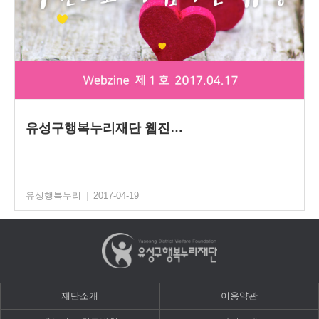
유성구행복누리재단 웹진…
유성행복누리
|
2017-04-19
재단소개
이용약관