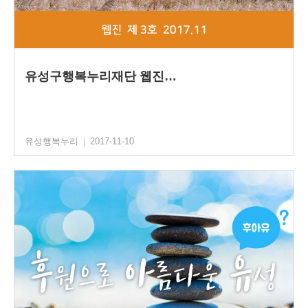
유성구행복누리재단 웹진…
유성행복누리
|
2017-11-10