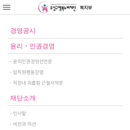
경영공시
윤리・인권경영
윤리인권경영선언문
임직원행동강령
직장내 괴롭힘 근절서약문
재단소개
인사말
비전과 미션