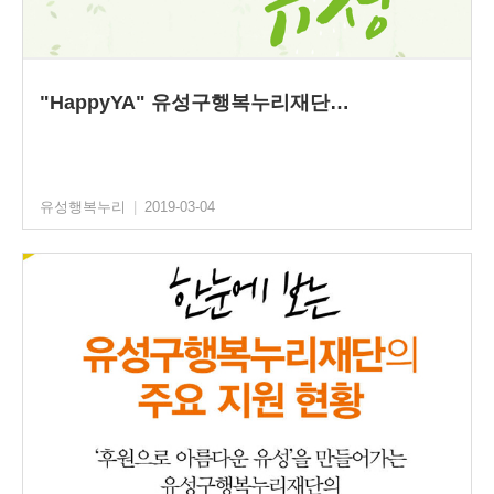
"HappyYA" 유성구행복누리재단…
유성행복누리
|
2019-03-04