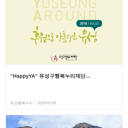
"HappyYA" 유성구행복누리재단…
유성행복누리
|
2018-02-09