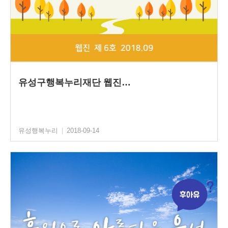
유성구행복누리재단 웹진…
유성행복누리
|
2018-09-14