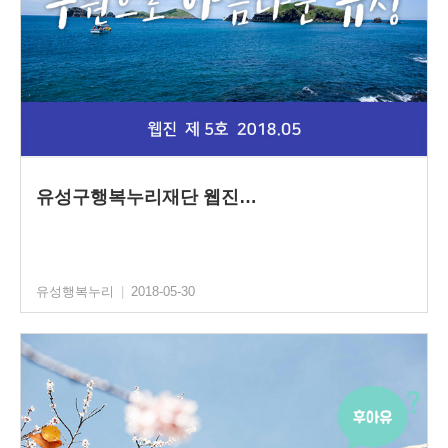
유성구행복누리재단 웹진…
유성행복누리
|
2018-05-30