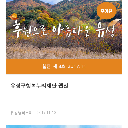
유성구행복누리재단 웹진…
유성행복누리
|
2017-11-10