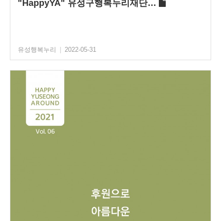
"HappyYA" 유성구행복누리재단…
유성행복누리
|
2022-05-31