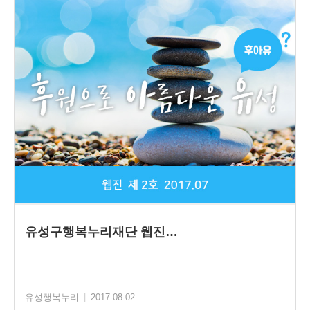
유성구행복누리재단 웹진…
유성행복누리
|
2017-08-02