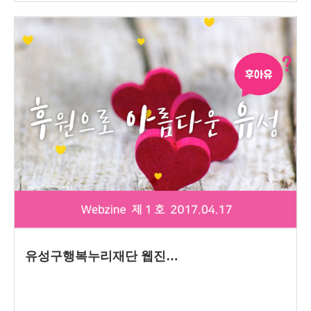
유성구행복누리재단 웹진…