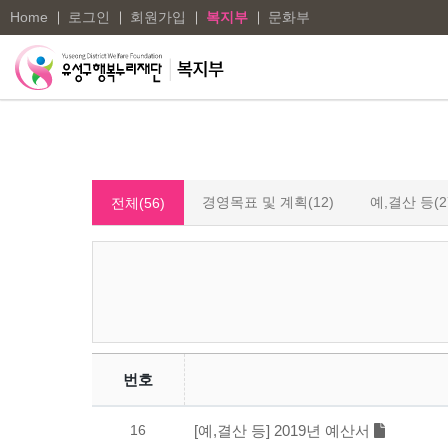
Home
로그인
회원가입
복지부
문화부
경영목표 및 계획(12)
예,결산 등(2
전체(56)
번호
16
[예,결산 등] 2019년 예산서