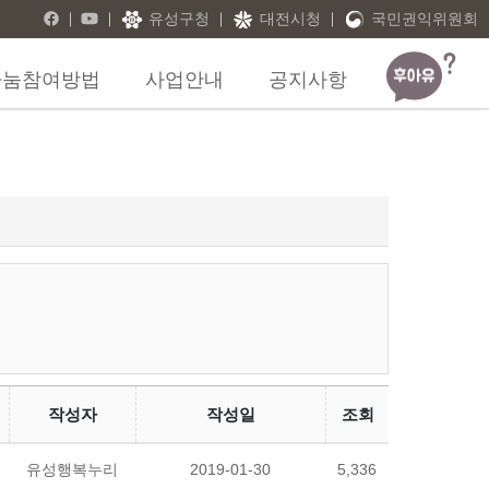
유성구청
대전시청
국민권익위원회
나눔참여방법
사업안내
공지사항
작성자
작성일
조회
유성행복누리
2019-01-30
5,336