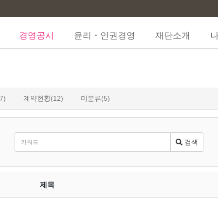
경영공시
윤리・인권경영
재단소개
7)
계약현황(12)
미분류(5)
검색
제목