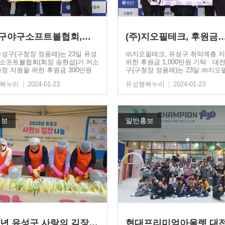
구야구소프트볼협회,…
(주)지오필테크, 후원금
유성구(구청장 정용래)는 23일 유성
㈜지오필테크, 유성구 취약계층 
소프트볼협회(회장 송현섭)가 저소
위한 후원금 1,000만원 기탁 대
가정 지원을 위한 후원금 300만원
구(구청장 정용래)는 23일 ㈜지오
(대표:…
행복누리
|
2024-01-23
유성행복누리
|
2024-01-23
홍보
일반홍보
23년 유성구 사랑의 김장…