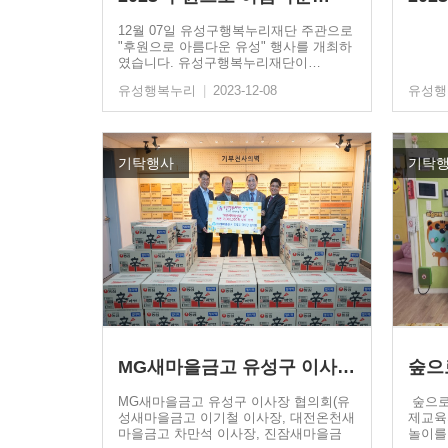
12월 07일 유성구행복누리재단 주관으로
"후원으로 아름다운 유성" 행사를 개최하
였습니다. 유성구행복누리재단이…
유성행복누리
|
2023-12-08
유성
기탁행사
기탁
MG새마을금고 유성구 이사장…
숲으
MG새마을금고 유성구 이사장 협의회(유
숲으로
성새마을금고 이기철 이사장, 대전온천새
제교육
마을금고 차만석 이사장, 진잠새마을금
놀이를