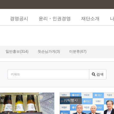
경영공시
윤리・인권경영
재단소개
일반홍보(314)
첫손님가게(3)
미분류(67)
검색
홍보
기탁행사