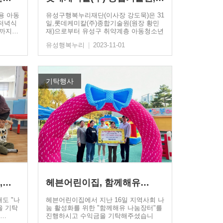
용 아동
유성구행복누리재단(이사장 강도묵)은 31
 저녁식
일,롯데케미칼(주)종합기술원(원장 황민
화)까지…
재)으로부터 유성구 취약계층 아동청소년
을…
유성행복누리
|
2023-11-01
기탁행사
,…
헤븐어린이집, 함께해유…
도 "나
헤븐어린이집에서 지난 16일 지역사회 나
을 기탁
눔 활성화를 위한 "함께해유 나눔장터"를
의…
진행하시고 수익금을 기탁해주셨습니