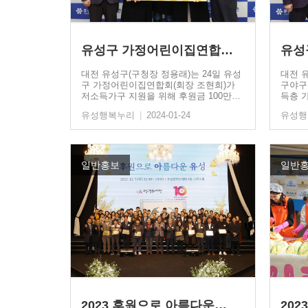
유성구 가정어린이집연합회,…
유성
대전 유성구(구청장 정용래)는 24일 유성
대전 
구 가정어린이집연합회(회장 조현희)가
구야구
저소득가구 지원을 위해 후원금 100만…
득층 
을…
유성행복누리
|
2024-01-24
유성
일반홍보
일반
2023 후원으로 아름다운…
20