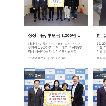
상상나눔, 후원금 1,200만원…
상상나눔, 독거치매어르신 도시락 지원
1월 
후원금 1,200만원 기탁 대전 유성구(구
층을 
청장 정용래)는 대전지역봉사단체인…
지원해
은…
유성행복누리
|
2024-02-05
유성
기탁행사
기탁