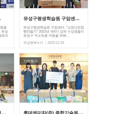
…
유성구평생학습원 구암센터…
지원을
유성구평생학습원 구암센터, "소문난맛집
전 유성
빵만들기" 2023년 제4기 강좌 수강생들이
필테크
유성구 저소득층 아동을 위해…
유성행복누리
|
2023-12-18
기탁행사
현대프리미엄아울렛 대전점,…
롯데케미칼(주) 종합기술원,…