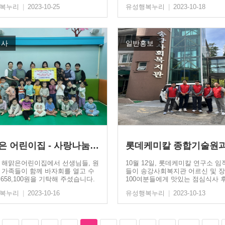
행복누리
|
2023-10-25
유성행복누리
|
2023-10-18
행사
일반홍보
해맑은 어린이집 - 사랑나눔데이…
롯데케미칼 종합기술원
 해맑은어린이집에서 선생님들, 원
10월 12일, 롯데케미칼 연구소 임
 가족들이 함께 바자회를 열고 수
들이 송강사회복지관 어르신 및 
.658,100원을 기탁해 주셨습니다.
100여분들에게 맛있는 점심식사 
행복누리
|
2023-10-16
유성행복누리
|
2023-10-13