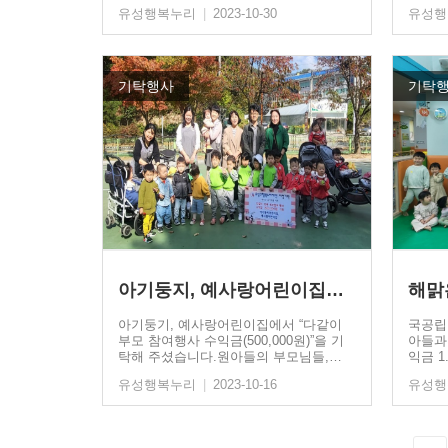
고…
유성행복누리
|
2023-10-30
유성
기탁행사
기탁
아기둥지, 예사랑어린이집…
아기둥기, 예사랑어린이집에서 “다같이
국공립
부모 참여행사 수익금(500,000원)”을 기
아들과
탁해 주셨습니다.원아들의 부모님들,…
익금 1
…
유성행복누리
|
2023-10-16
유성