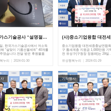
한국가스기술공사 "설명절맞이…
29일, 한국가스기술공사에서 저소득
중소기업융합 대전세종충남연합회
위해 "설맞이 기름선물세트" 40개를
구 틈새계층 지원금 1,000만원 
주였습니다.전달 받은 후원물품
전 유성구(구청장 정용래)는 29일
행복누리
|
2024-01-30
유성행복누리
|
2024-01-29
행사
기탁행사