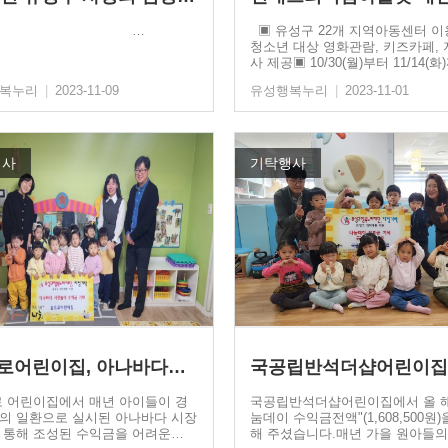
…
▣ 유성구 22개 지역아동센터 이
청소년 대상 영화관람, 키즈카페,
사 제공▣ 10/30(월)부터 11/14(
행복누리
|
2023-11-09
유성행복누리
|
2023-11-01
행사
기탁행사
로어린이집, 아나바다…
국공립반석더샵어린이집
 어린이집에서 매년 아이들이 경
국공립반석더샵어린이집에서 올 해
의 일환으로 실시된 아나바다 시장
눔데이 수익금전액"(1,608,500원)
 통해 조성된 수익금을 어려운…
해 주셨습니다.매년 가을 원아들