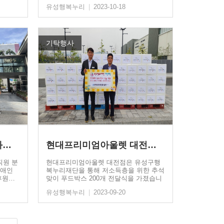
다. 어린이집…
유성행복누리
|
2023-10-18
기탁행사
과…
현대프리미엄아울렛 대전점,…
직원 분
현대프리미엄아울렛 대전점은 유성구행
장애인
복누리재단을 통해 저소득층을 위한 추석
후원…
맞이 푸드박스 200개 전달식을 가졌습니
다.…
유성행복누리
|
2023-09-20