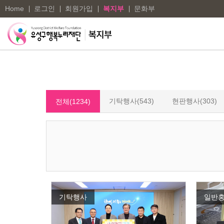
Home
로그인
회원가입
복지부
문화부
기탁행사(543)
현판행사(303)
전체(1234)
기탁행사
일반