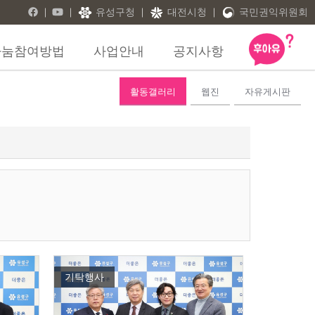
유성구청
대전시청
국민권익위원회
나눔참여방법
사업안내
공지사항
활동갤러리
웹진
자유게시판
기탁행사