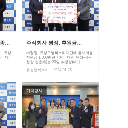
(사)중소기업융합 대전세종충남연합회,…
주식회사 평정, 후원금…
, 유성
㈜평정, 유성구행복누리재단에 틈새계층
기탁 대
지원금 1,000만원 기탁 대전 유성구(구
…
청장 정용래)는 23일 ㈜평정(대표:…
유성행복누리
|
2024-01-25
기탁행사