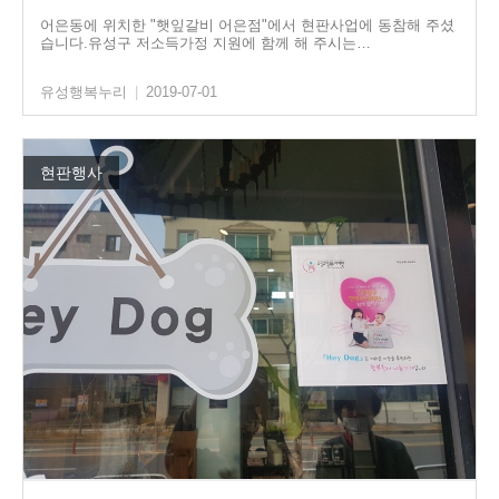
어은동에 위치한 "햇잎갈비 어은점"에서 현판사업에 동참해 주셨
습니다.유성구 저소득가정 지원에 함께 해 주시는…
유성행복누리
|
2019-07-01
현판행사