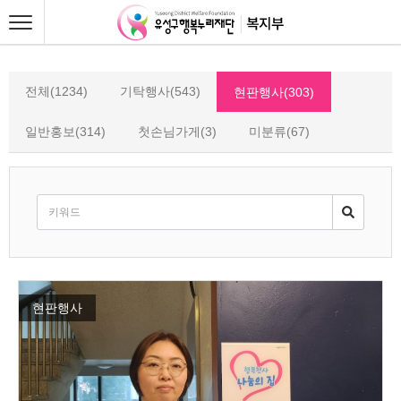
전체(1234)
기탁행사(543)
현판행사(303)
일반홍보(314)
첫손님가게(3)
미분류(67)
현판행사