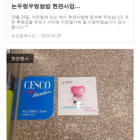
논두렁우렁쌈밥 현판사업…
10월 24일, 어은동에 있는 에서 현판사업에 참여해 주셨습니다.귀
한 후원금을 유성구 어려운 이웃돕기에 잘 사용하겠습니다.감사
합니다.^^
유성행복누리
|
2018-10-29
현판행사