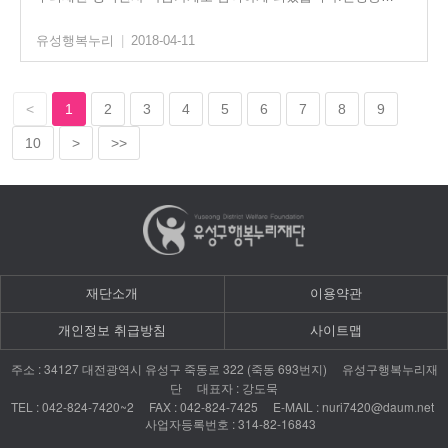
유성행복누리
|
2018-04-11
<
1
2
3
4
5
6
7
8
9
10
>
>>
재단소개
이용약관
개인정보 취급방침
사이트맵
: 34127
322 (
693
)
주소
대전광역시
유성구
죽동로
죽동
번지
유성구행복누리재
:
단
대표자
강도묵
TEL : 042-824-7420~2 FAX : 042-824-7425 E-MAIL : nuri7420@daum.net
: 314-82-16843
사업자등록번호