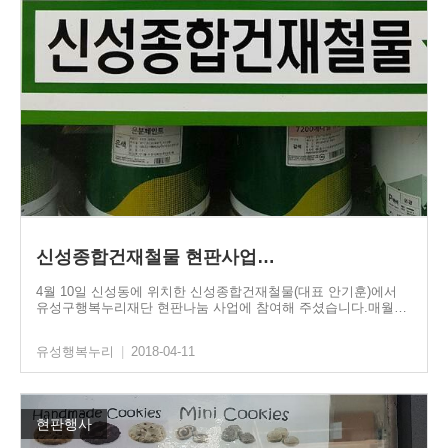
신성종합건재철물 현판사업…
4월 10일 신성동에 위치한 신성종합건재철물(대표 안기훈)에서
유성구행복누리재단 현판나눔 사업에 참여해 주셨습니다.매월…
유성행복누리
|
2018-04-11
현판행사