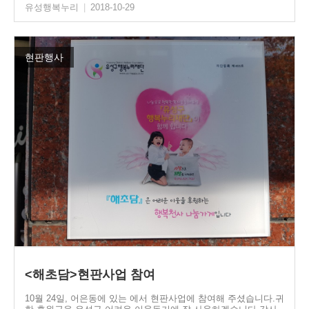
유성행복누리
|
2018-10-29
현판행사
<해초담>현판사업 참여
10월 24일, 어은동에 있는 에서 현판사업에 참여해 주셨습니다.귀