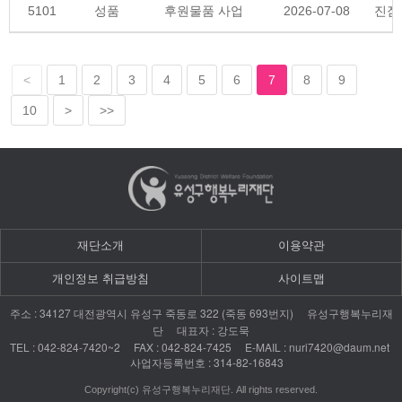
5101
성품
후원물품 사업
2026-07-08
진잠
<
1
2
3
4
5
6
7
8
9
10
>
>>
재단소개
이용약관
개인정보 취급방침
사이트맵
: 34127
322 (
693
)
주소
대전광역시
유성구
죽동로
죽동
번지
유성구행복누리재
:
단
대표자
강도묵
TEL : 042-824-7420~2 FAX : 042-824-7425 E-MAIL : nuri7420@daum.net
: 314-82-16843
사업자등록번호
Copyright(c) 유성구행복누리재단. All rights reserved.