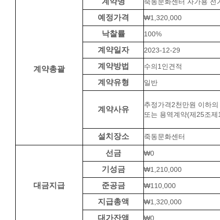
계약명
죽동문화센터 자가용 전
예정가격
₩1,320,000
낙찰률
100%
계약일자
2023-12-29
계약방법
수의1인견적
계약총괄
계약유형
일반
추정가격2천만원 이하의
계약사유
또는 용역계약(제25조제
설치장소
죽동문화센터
선금
₩0
기성금
₩1,210,000
대금지급
준공금
₩110,000
지급총액
₩1,320,000
대가잔액
₩0