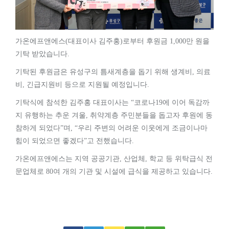
가온에프앤에스
대표이사 김주홍
로부터 후원금
만 원을
(
)
1,000
기탁 받았습니다
.
기탁된 후원금은 유성구의 틈새계층을 돕기 위해 생계비
의료
,
비
긴급지원비 등으로 지원될 예정입니다
,
.
기탁식에 참석한 김주홍 대표이사는
코로나
에 이어 독감까
“
19
지 유행하는 추운 겨울
취약계층 주민분들을 돕고자 후원에 동
,
참하게 되었다
며
우리 주변의 어려운 이웃에게 조금이나마
”
, “
힘이 되었으면 좋겠다
고 전했습니다
”
.
가온에프앤에스는 지역 공공기관
산업체
학교 등 위탁급식 전
,
,
문업체로
여 개의 기관 및 시설에 급식을 제공하고 있습니다
80
.