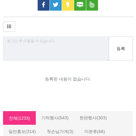
등록
등록된 내용이 없습니다.
기탁행사(543)
현판행사(303)
전체(1233)
일반홍보(314)
첫손님가게(3)
미분류(66)