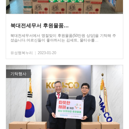
북대전세무서 후원물품…
북대전세무서에서 명절맞이 후원물품(50만원 상당)을 기탁해 주
셨습니다.어르신들이 좋아하시는 김세트, 물티슈를…
유성행복누리
|
2023-01-20
기탁행사