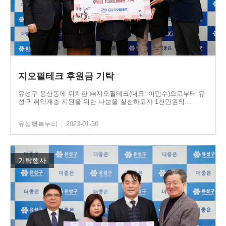
지오필테크 후원금 기탁
유성구 용산동에 위치한 ㈜지오필테크(대표: 이민수)으로부터 유
성구 취약계층 지원을 위한 나눔을 실천하고자 1천만원의…
유성행복누리
|
2023-01-30
기탁행사