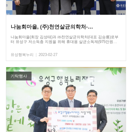
나눔회마을, (주)천연살균의학처-…
나눔회마을(회장 김성태)과 ㈜천연살균의학처(대표 김승룡)로부
터 유성구 저소득층 지원을 위해 휴대용 살균소독제(975만원…
유성행복누리
|
2023-02-27
기탁행사