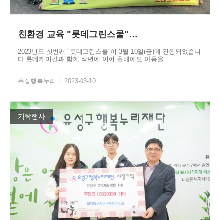
친환경 교육 "롯데그린스쿨"…
2023년도 첫번째 "롯데그린스쿨"이 3월 10일(금)에 진행되었습니
다.롯데케미칼과 함께 작년에 이어 올해에도 아동을…
유성행복누리
|
2023-03-10
기탁행사