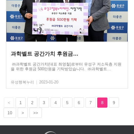
과학벨트 공간가치 후원금…
㈜과학벨트 공간가치(대표 최영철)로부터 유성구 저소득층 지원
을 위한 후원금 500만원을 기탁받았습니다. ㈜과학벨트…
유성행복누리
|
2023-01-20
<
1
2
3
4
5
6
7
8
9
10
>
>>