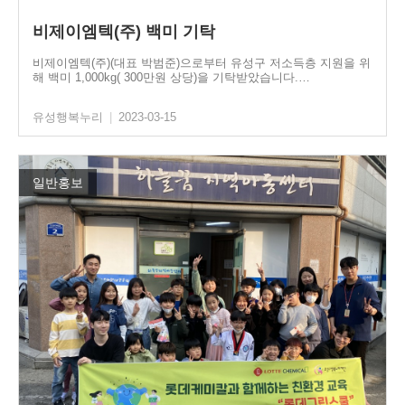
비제이엠텍(주) 백미 기탁
비제이엠텍(주)(대표 박범준)으로부터 유성구 저소득층 지원을 위
해 백미 1,000kg( 300만원 상당)을 기탁받았습니다.…
유성행복누리
|
2023-03-15
일반홍보