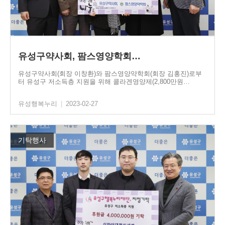
유성구약사회, 팜스영양학회…
유성구약사회(회장 이창환)와 팜스영양약학회(회장 김홍진)로부
터 유성구 저소득층 지원을 위해 콜라겐영양제(2,800만원…
유성행복누리
|
2023-02-27
기탁행사