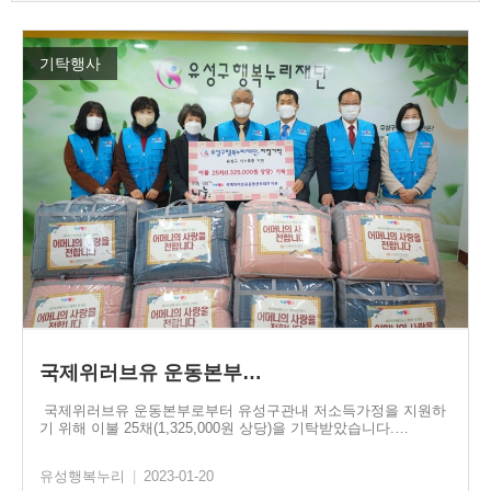
기탁행사
국제위러브유 운동본부…
국제위러브유 운동본부로부터 유성구관내 저소득가정을 지원하
기 위해 이불 25채(1,325,000원 상당)을 기탁받았습니다.…
유성행복누리
|
2023-01-20