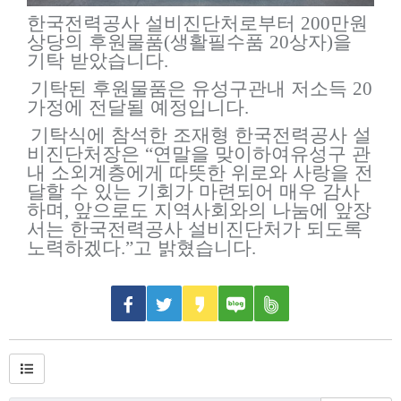
한국전력공사 설비진단처로부터
200
만원
상당의 후원물품
(
생활필수품
20
상자
)
을
기탁 받았습니다
.
기탁된 후원물품은 유성구관내 저소득
20
가정에 전달될 예정입니다
.
기탁식에 참석한 조재형 한국전력공사 설
비진단처장은
“
연말을 맞이하여유성구 관
내 소외계층에게 따뜻한 위로와 사랑을 전
달할 수 있는 기회가 마련되어 매우 감사
하며
,
앞으로도 지역사회와의 나눔에 앞장
서는 한국전력공사 설비진단처가 되도록
노력하겠다
.”
고 밝혔습니다
.