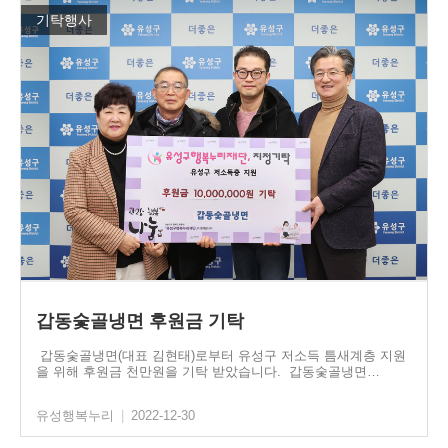
기탁행사
갑동숯골냉면 후원금 기탁
갑동숯골냉면(대표 김현태)로부터 유성구 저소득 틈새계층 지원
을 위해 후원금 천만원을 기탁 받았습니다. 갑동숯골냉면…
유성행복누리
|
2022-12-30