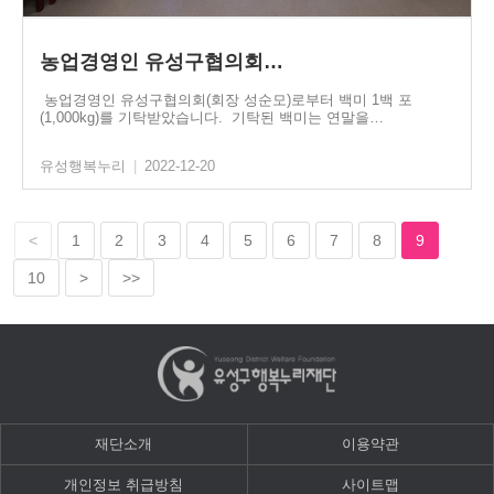
농업경영인 유성구협의회…
농업경영인 유성구협의회(회장 성순모)로부터 백미 1백 포
(1,000kg)를 기탁받았습니다. 기탁된 백미는 연말을…
유성행복누리
|
2022-12-20
<
1
2
3
4
5
6
7
8
9
10
>
>>
재단소개
이용약관
개인정보 취급방침
사이트맵