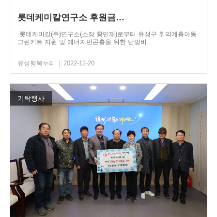
롯데케미칼연구소 후원금…
롯데케미칼(주)연구소(소장 황민재)로부터 유성구 취약계층아동
그린키트 지원 및 에너지빈곤층을 위한 난방비…
유성행복누리
|
2022-12-20
기탁행사