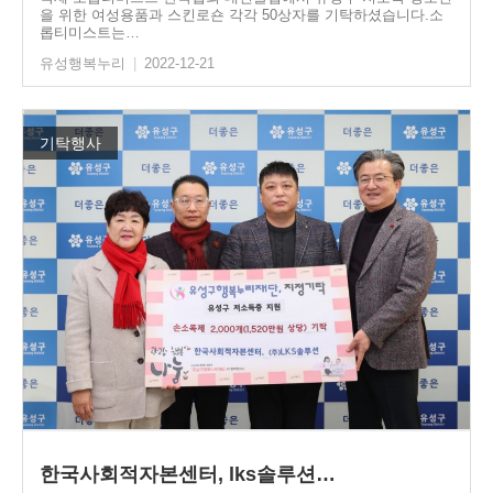
을 위한 여성용품과 스킨로숀 각각 50상자를 기탁하셨습니다.소
롭티미스트는…
유성행복누리
|
2022-12-21
기탁행사
한국사회적자본센터, lks솔루션…