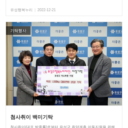
유성행복누리
|
2022-12-21
기탁행사
첨사취이 백미기탁
첨사취이(대표 박종률)로부터 유성구 취약계층 아동지원을 위해