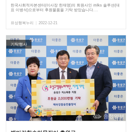
한국사회적자본센터(이사장 한재명)의 회원사인 ㈜lks 솔루션(대
표 이병석)으로부터 후원물품을 기탁 받았습니다.…
유성행복누리
|
2022-12-21
기탁행사