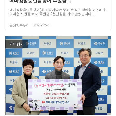
백마강참숯민물장어 후원금…
백마강참숯민물장어(대표 김기남)로부터 유성구 장애청소년과 취
약계층 지원을 위해 후원금 2천만원을 기탁 받았습니다.…
유성행복누리
|
2022-12-20
기탁행사