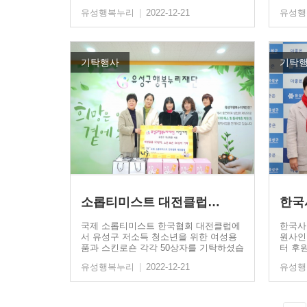
유성행복누리
|
2022-12-21
유성
기탁행사
기탁
소롭티미스트 대전클럽…
국제 소롭티미스트 한국협회 대전클럽에
한국사
서 유성구 저소득 청소년을 위한 여성용
원사인
품과 스킨로숀 각각 50상자를 기탁하셨습
터 후
니다.소롭티미스트는…
유성행복누리
|
2022-12-21
유성