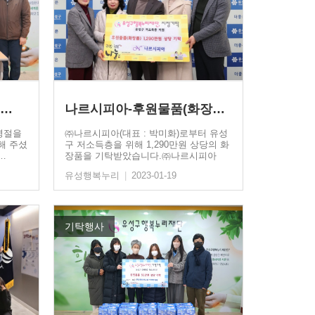
…
나르시피아-후원물품(화장품)…
명절을
㈜나르시피아(대표 : 박미화)로부터 유성
해 주셨
구 저소득층을 위해 1,290만원 상당의 화
…
장품을 기탁받았습니다.㈜나르시피아
는…
유성행복누리
|
2023-01-19
기탁행사