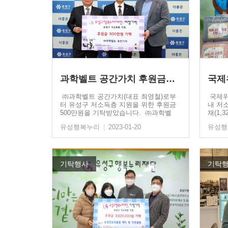
과학벨트 공간가치 후원금…
국제
㈜과학벨트 공간가치(대표 최영철)로부
국제위
터 유성구 저소득층 지원을 위한 후원금
내 저
500만원을 기탁받았습니다. ㈜과학벨
채(1,
트…
…
유성행복누리
|
2023-01-20
유성
기탁행사
기탁