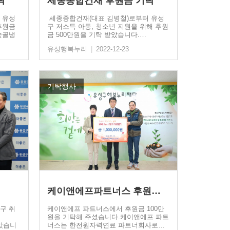
탁
세종종합건재 후원금 기탁
 유성
세종종합건재(대표 김병철)로부터 유성
후원금
구 저소득 아동, 청소년 지원을 위해 후원
숯골냉
금 500만원을 기탁 받았습니다.…
유성행복누리
|
2022-12-23
기탁행사
케이앤에프파트너스 후원금…
구 취
케이앤에프 파트너스에서 후원금 100만
원을 기탁해 주셨습니다.케이앤에프 파트
받았습니
너스는 한전원자력연료 파트너회사로…