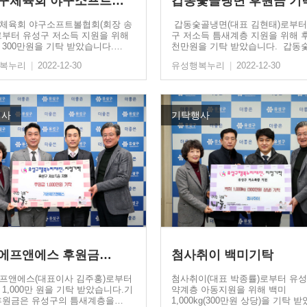
유성구체육회 야구소프트볼협회…
갑동숯골냉면 후원금 기
체육회 야구소프트볼협회(회장 송
갑동숯골냉면(대표 김현태)로부터
로부터 유성구 저소득 지원을 위해
구 저소득 틈새계층 지원을 위해 
 300만원을 기탁 받았습니다.…
천만원을 기탁 받았습니다. 갑동
면…
행복누리
|
2022-12-30
유성행복누리
|
2022-12-30
행사
기탁행사
에프앤에스 후원금…
첨사취이 백미기탁
프앤에스(대표이사 김주홍)로부터
첨사취이(대표 박종률)로부터 유성
1,000만 원을 기탁 받았습니다.기
약계층 아동지원을 위해 백미
후원금은 유성구의 틈새계층을…
1,000kg(300만원 상당)을 기탁 