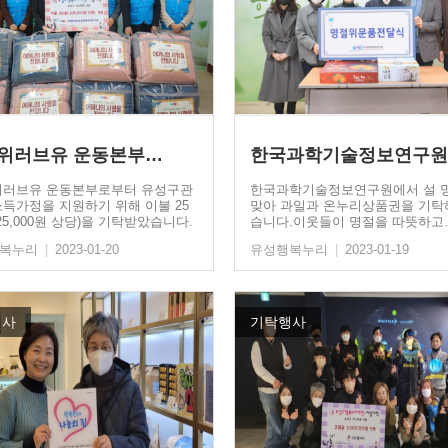
위러브유 운동본부…
한국과학기술정보연구원
러브유 운동본부로부터 유성구관
한국과학기술정보연구원에서 설 
소득가정을 지원하기 위해 이불 25
맞아 과일과 온누리상품권을 기탁
325,000원 상당)을 기탁받았습니다.
습니다.이웃들이 명절을 따뜻하고
행복누리
|
2023-01-20
유성행복누리
|
2023-01-19
행사
기탁행사