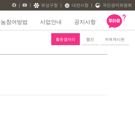
유성구청
대전시청
국민권익위원회
나눔참여방법
사업안내
공지사항
활동갤러리
웹진
자유게시판