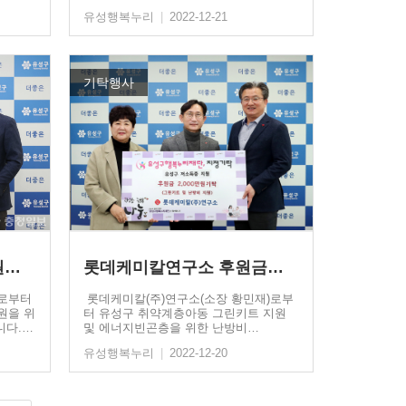
유성행복누리
|
2022-12-21
기탁행사
백마강참숯민물장어 후원금…
롯데케미칼연구소 후원금…
)로부터
롯데케미칼(주)연구소(소장 황민재)로부
원을 위
터 유성구 취약계층아동 그린키트 지원
니다.…
및 에너지빈곤층을 위한 난방비…
유성행복누리
|
2022-12-20