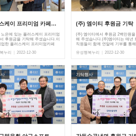
스케이 프리미엄 카페…
(주) 엠이티 후원금 기탁
 노은에 있는 플러스케이 프리미엄
(주) 엠이티에서 후원금 2백만원을
서 후원금을 기탁해 주셨습니다.이
해 주셨습니다.(주)엠이티는 매년
개업한 플러스케이 프리미엄카페
직원들이 함께 연말에 기부를 통
행복누리
|
2022-12-30
유성행복누리
|
2022-12-30
행사
기탁행사