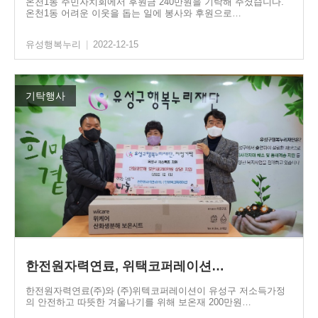
온천1동 주민자치회에서 후원금 240만원을 기탁해 주셨습니다.
온천1동 어려운 이웃을 돕는 일에 봉사와 후원으로…
유성행복누리
|
2022-12-15
기탁행사
한전원자력연료, 위택코퍼레이션…
한전원자력연료(주)와 (주)위텍코퍼레이션이 유성구 저소득가정
의 안전하고 따뜻한 겨울나기를 위해 보온재 200만원…