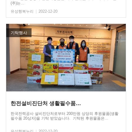
(주)는…
유성행복누리
|
2022-12-20
기탁행사
한전설비진단처 생활필수품…
한국전력공사 설비진단처로부터 200만원 상당의 후원물품(생활
필수품 20상자)을 기탁 받았습니다. 기탁된 후원물품은…
유성행복누리
|
2022-12-20