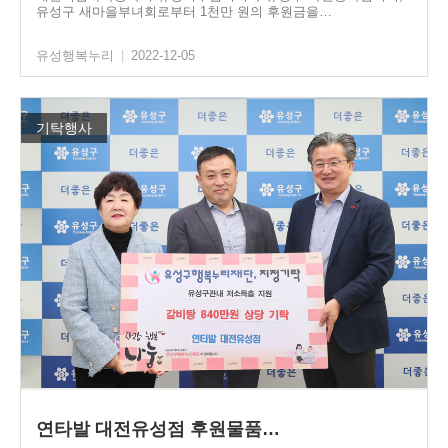
유성구 새마을부녀회로부터 1천만 원의 후원금을…
유성행복누리
|
2022-12-05
기탁행사
연타발 대전유성점 후원물품…