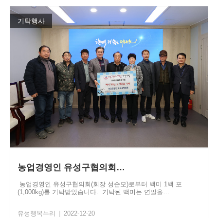
기탁행사
농업경영인 유성구협의회…
농업경영인 유성구협의회(회장 성순모)로부터 백미 1백 포
(1,000kg)를 기탁받았습니다. 기탁된 백미는 연말을…
유성행복누리
|
2022-12-20