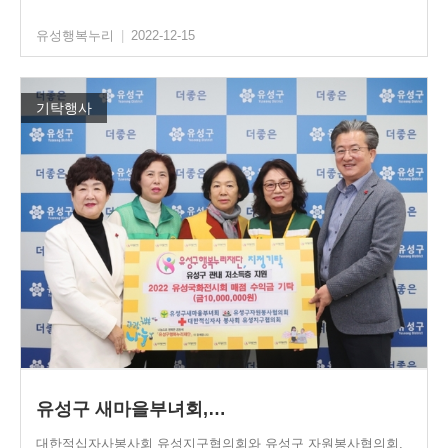
유성행복누리
|
2022-12-15
기탁행사
유성구 새마을부녀회,…
대한적십자사봉사회 유성지구협의회와 유성구 자원봉사협의회,