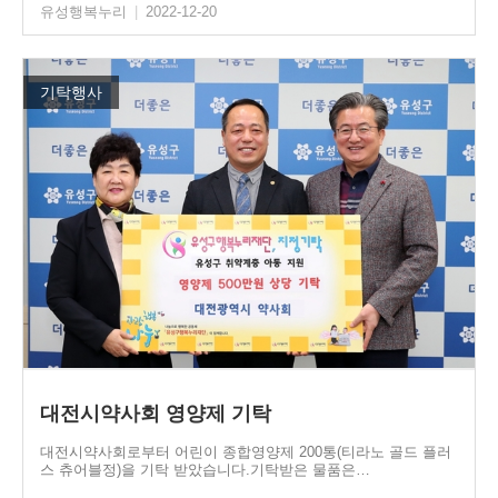
유성행복누리
|
2022-12-20
기탁행사
대전시약사회 영양제 기탁
대전시약사회로부터 어린이 종합영양제 200통(티라노 골드 플러
스 츄어블정)을 기탁 받았습니다.기탁받은 물품은…