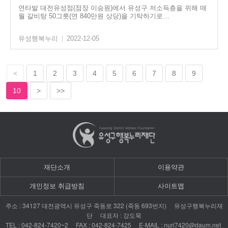
연타발 대전유성점(점장 이승원)에서 유성구 저소득층을 위해 매
월 갈비탕 50그릇(연 840만원 상당)을 기탁하기로…
유성행복누리
|
2022-12-05
<
1
2
3
4
5
6
7
8
9
10
>
>>
재단소개
이용약관
개인정보 취급방침
사이트맵
: 34127
322 (
693
)
주소
대전광역시
유성구
죽동로
죽동
번지
유성구행복누리재
:
단
대표자
강도묵
TEL : 042-824-7420~2 FAX : 042-824-7425 E-MAIL : nuri7420@daum.net