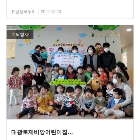
유성행복누리
|
2022-12-20
기탁행사
대광로제비앙어린이집…