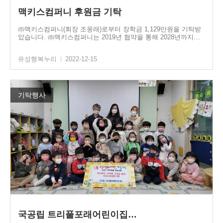
맥키스컴퍼니 후원금 기탁
㈜맥키스컴퍼니(회장 조웅래)로부터 장학금 1,129만원을 기탁받
았습니다. ㈜맥키스컴퍼니는 2019년 협약을 통해 2028년까지…
유성행복누리
|
2022-12-15
기탁행사
국공립 트리풀포래어린이집…