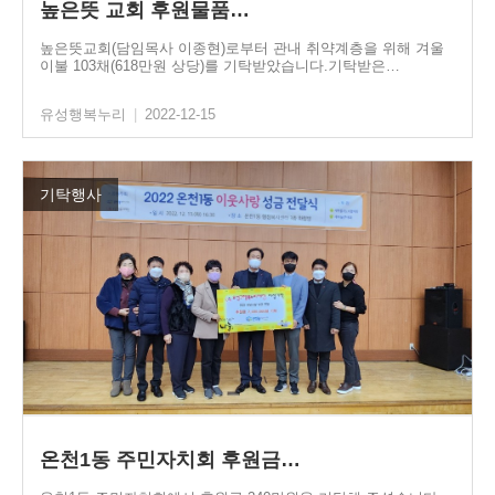
높은뜻 교회 후원물품…
높은뜻교회(담임목사 이종현)로부터 관내 취약계층을 위해 겨울
이불 103채(618만원 상당)를 기탁받았습니다.기탁받은…
유성행복누리
|
2022-12-15
기탁행사
온천1동 주민자치회 후원금…