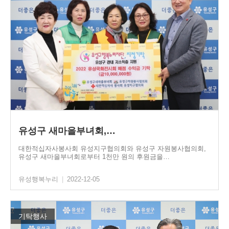
유성구 새마을부녀회,…
대한적십자사봉사회 유성지구협의회와 유성구 자원봉사협의회,
유성구 새마을부녀회로부터 1천만 원의 후원금을…
유성행복누리
|
2022-12-05
기탁행사