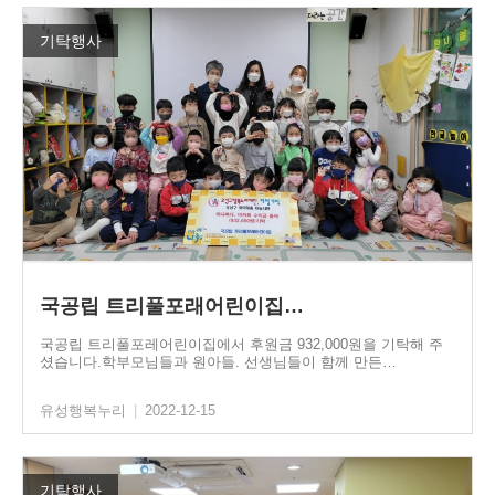
기탁행사
국공립 트리풀포래어린이집…
국공립 트리풀포레어린이집에서 후원금 932,000원을 기탁해 주
셨습니다.학부모님들과 원아들. 선생님들이 함께 만든…
유성행복누리
|
2022-12-15
기탁행사