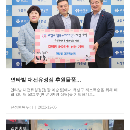
연타발 대전유성점 후원물품…
연타발 대전유성점(점장 이승원)에서 유성구 저소득층을 위해 매
월 갈비탕 50그릇(연 840만원 상당)을 기탁하기로…
유성행복누리
|
2022-12-05
일반홍보