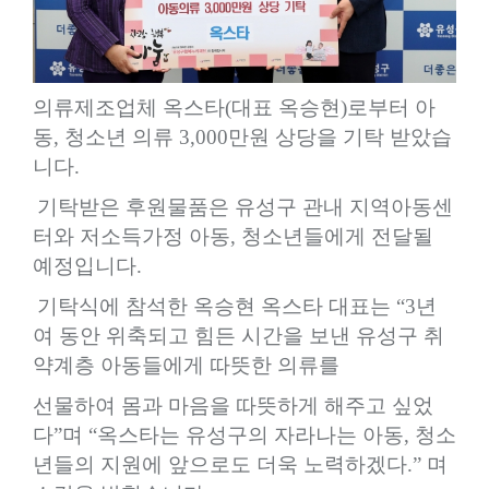
의류제조업체 옥스타
(
대표 옥승현
)
로부터 아
동
,
청소년 의류
3,000
만원 상당을 기탁 받았습
니다
.
기탁받은 후원물품은 유성구 관내 지역아동센
터와 저소득가정 아동
,
청소년들에게 전달될
예정입니다
.
기탁식에 참석한 옥승현 옥스타 대표는
“3
년
여 동안 위축되고 힘든 시간을 보낸 유성구 취
약계층 아동들에게 따뜻한 의류를
선물하여 몸과 마음을 따뜻하게 해주고 싶었
다
”
며
“
옥스타는 유성구의 자라나는 아동
,
청소
년들의 지원에 앞으로도 더욱 노력하겠다
.”
며