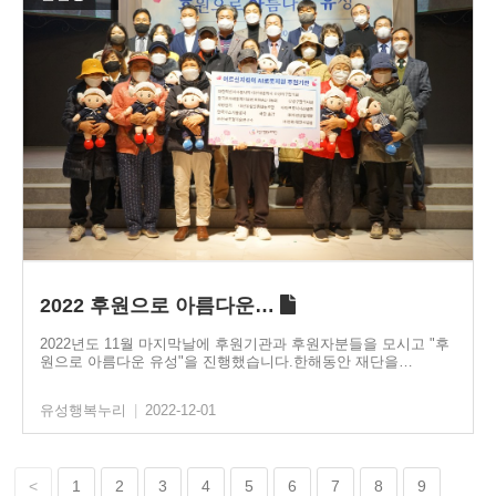
2022 후원으로 아름다운…
2022년도 11월 마지막날에 후원기관과 후원자분들을 모시고 "후
원으로 아름다운 유성"을 진행했습니다.한해동안 재단을…
유성행복누리
|
2022-12-01
<
1
2
3
4
5
6
7
8
9