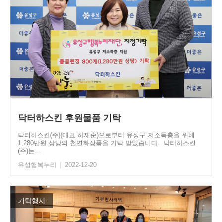
닥터하스킨 후원물품 기탁
닥터하스킨(주)(대표 하재순)으로부터 유성구 저소득층을 위해
1,280만원 상당의 천연화장품을 기탁 받았습니다. 닥터하스킨
(주)는…
유성행복누리
|
2022-12-20
기탁행사