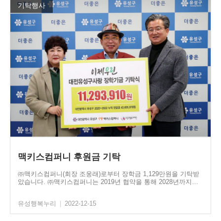
기탁행사
맥키스컴퍼니 후원금 기탁
㈜맥키스컴퍼니(회장 조웅래)로부터 장학금 1,129만원을 기탁받
았습니다. ㈜맥키스컴퍼니는 2019년 협약을 통해 2028년까지…
유성행복누리
|
2022-12-15