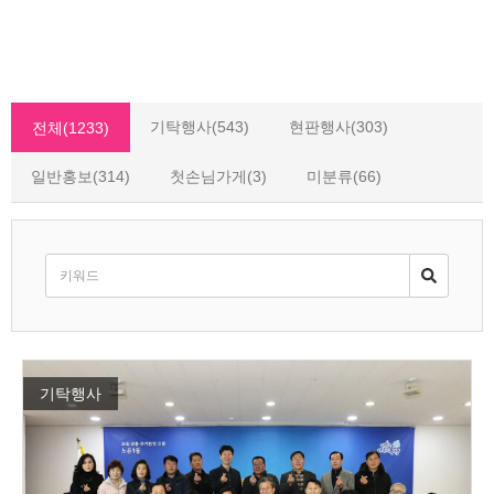
기탁행사(543)
현판행사(303)
전체(1233)
일반홍보(314)
첫손님가게(3)
미분류(66)
기탁행사