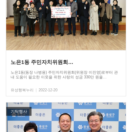
노은1동 주민자치위원회…
노은1동(동장 나병용) 주민자치위원회(위원장 이진영)로부터 관
내 도움이 필요한 이웃을 위한 사랑의 성금 330만 원을…
유성행복누리
|
2022-12-20
기탁행사