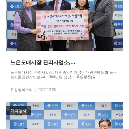
노은도매시장 관리사업소,…
노은도매시장 관리사업소, 대전중앙청과(주), 대전원예농협 노은
농산물공판장으로부터 300만원 상당의 후원물품(귤…
유성행복누리
|
2022-12-20
기탁행사