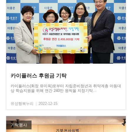
카이플러스 후원금 기탁
카이플러스(회장 유미옥)로부터 자립준비청년과 취약계층 아동대
상 학습지원을 위해 연간 240만 원씩을 지정기탁…
유성행복누리
|
2022-12-15
기탁행사