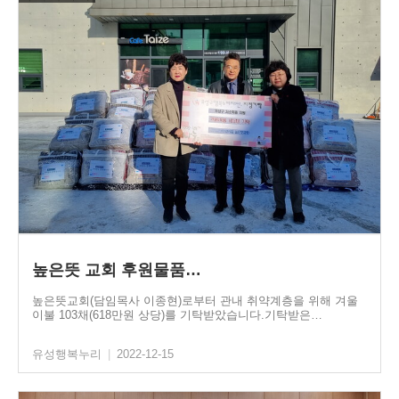
높은뜻 교회 후원물품…
높은뜻교회(담임목사 이종현)로부터 관내 취약계층을 위해 겨울
이불 103채(618만원 상당)를 기탁받았습니다.기탁받은…
유성행복누리
|
2022-12-15