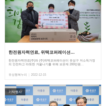
한전원자력연료, 위택코퍼레이션…
한전원자력연료(주)와 (주)위텍코퍼레이션이 유성구 저소득가정
의 안전하고 따뜻한 겨울나기를 위해 보온재 200만원…
유성행복누리
|
2022-12-15
기탁행사