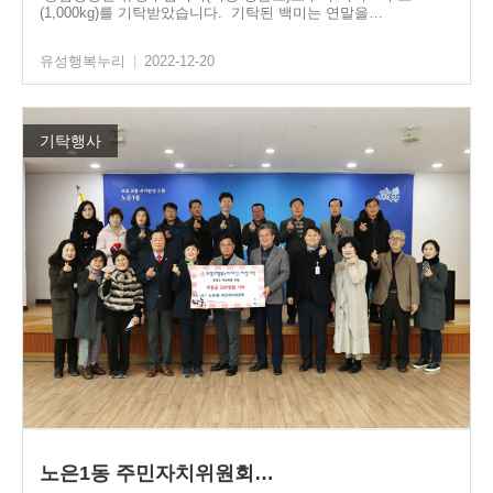
(1,000kg)를 기탁받았습니다. 기탁된 백미는 연말을…
유성행복누리
|
2022-12-20
기탁행사
노은1동 주민자치위원회…