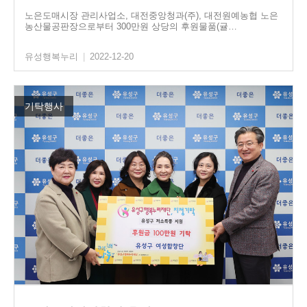
노은도매시장 관리사업소, 대전중앙청과(주), 대전원예농협 노은
농산물공판장으로부터 300만원 상당의 후원물품(귤…
유성행복누리
|
2022-12-20
기탁행사