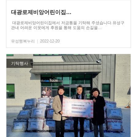
대광로제비앙어린이집…
대광로제비앙어린이집에서 저금통을 기탁해 주셨습니다.유성구
관내 어려운 이웃에게 후원을 통해 도움의 손길을…
유성행복누리
|
2022-12-20
기탁행사