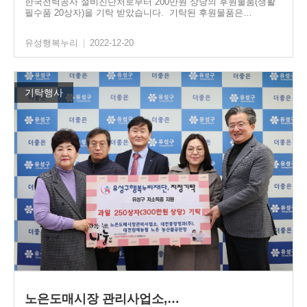
한국전력공사 설비진단처로부터 200만원 상당의 후원물품(생활
필수품 20상자)을 기탁 받았습니다. 기탁된 후원물품은…
유성행복누리
|
2022-12-20
기탁행사
노은도매시장 관리사업소,…