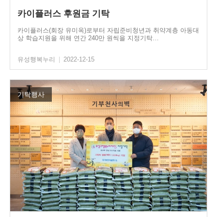
카이플러스 후원금 기탁
카이플러스(회장 유미옥)로부터 자립준비청년과 취약계층 아동대
상 학습지원을 위해 연간 240만 원씩을 지정기탁…
유성행복누리
|
2022-12-15
기탁행사