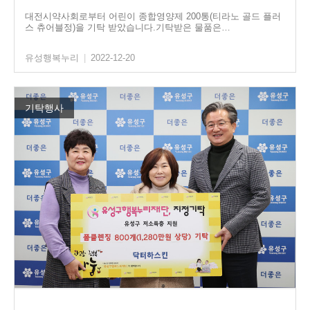
대전시약사회로부터 어린이 종합영양제 200통(티라노 골드 플러
스 츄어블정)을 기탁 받았습니다.기탁받은 물품은…
유성행복누리
|
2022-12-20
기탁행사