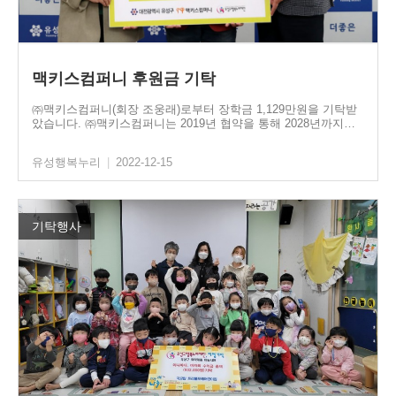
맥키스컴퍼니 후원금 기탁
㈜맥키스컴퍼니(회장 조웅래)로부터 장학금 1,129만원을 기탁받
았습니다. ㈜맥키스컴퍼니는 2019년 협약을 통해 2028년까지…
유성행복누리
|
2022-12-15
기탁행사