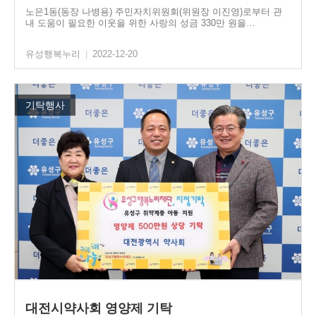
노은1동(동장 나병용) 주민자치위원회(위원장 이진영)로부터 관
내 도움이 필요한 이웃을 위한 사랑의 성금 330만 원을…
유성행복누리
|
2022-12-20
기탁행사
대전시약사회 영양제 기탁