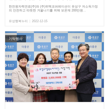
한전원자력연료(주)와 (주)위텍코퍼레이션이 유성구 저소득가정
의 안전하고 따뜻한 겨울나기를 위해 보온재 200만원…
유성행복누리
|
2022-12-15
기탁행사