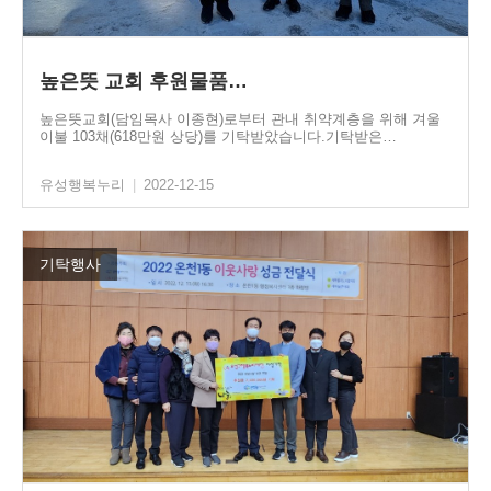
높은뜻 교회 후원물품…
높은뜻교회(담임목사 이종현)로부터 관내 취약계층을 위해 겨울
이불 103채(618만원 상당)를 기탁받았습니다.기탁받은…
유성행복누리
|
2022-12-15
기탁행사