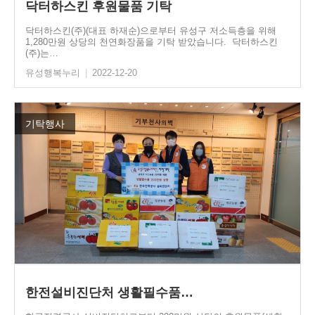
닥터하스킨 후원물품 기탁
닥터하스킨(주)(대표 하재순)으로부터 유성구 저소득층을 위해
1,280만원 상당의 천연화장품을 기탁 받았습니다. 닥터하스킨
(주)는…
유성행복누리
|
2022-12-20
기탁행사
한전설비진단처 생활필수품…