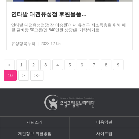
연타발 대전유성점 후원물품…
연타발 대전유성점(점장 이승원)에서 유성구 저소득층을 위해 매
월 갈비탕 50그릇(연 840만원 상당)을 기탁하기로…
유성행복누리
|
2022-12-05
<
1
2
3
4
5
6
7
8
9
10
>
>>
재단소개
이용약관
개인정보 취급방침
사이트맵