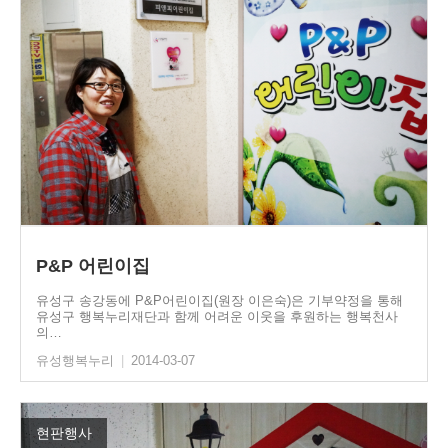
P&P 어린이집
유성구 송강동에 P&P어린이집(원장 이은숙)은 기부약정을 통해
유성구 행복누리재단과 함께 어려운 이웃을 후원하는 행복천사
의…
유성행복누리
|
2014-03-07
현판행사