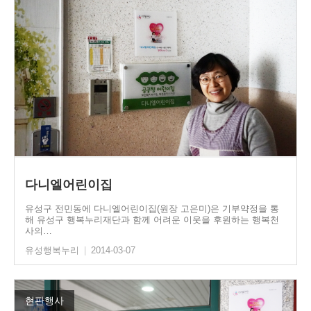
다니엘어린이집
유성구 전민동에 다니엘어린이집(원장 고은미)은 기부약정을 통
해 유성구 행복누리재단과 함께 어려운 이웃을 후원하는 행복천
사의…
유성행복누리
|
2014-03-07
현판행사