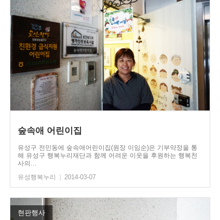
숲속애 어린이집
유성구 전민동에 숲속애어린이집(원장 이임순)은 기부약정을 통
해 유성구 행복누리재단과 함께 어려운 이웃을 후원하는 행복천
사의…
유성행복누리
|
2014-03-07
현판행사