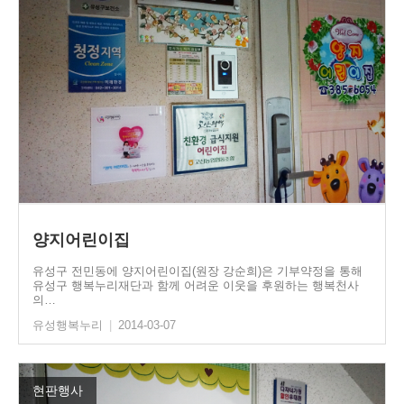
양지어린이집
유성구 전민동에 양지어린이집(원장 강순희)은 기부약정을 통해
유성구 행복누리재단과 함께 어려운 이웃을 후원하는 행복천사
의…
유성행복누리
|
2014-03-07
현판행사