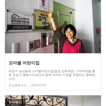
꼬마별 어린이집
유성구 송강동에 꼬마별어린이집(원장 김희숙)은 기부약정을 통
해 유성구 행복누리재단과 함께 어려운 이웃을 후원하는 행복천
사의…
유성행복누리
|
2014-03-07
현판행사