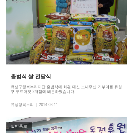
출범식 쌀 전달식
유성구행복누리재단 출범식에 화환 대신 보내주신 기부미를 유성
구 푸드마켓 2개점에 배분하였습니다.
유성행복누리
|
2014-03-11
일반홍보