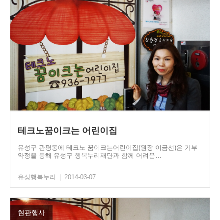
테크노꿈이크는 어린이집
유성구 관평동에 테크노 꿈이크는어린이집(원장 이금선)은 기부
약정을 통해 유성구 행복누리재단과 함께 어려운…
유성행복누리
|
2014-03-07
현판행사