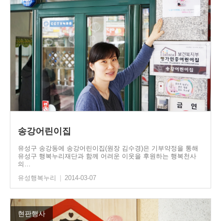
송강어린이집
유성구 송강동에 송강어린이집(원장 김수경)은 기부약정을 통해
유성구 행복누리재단과 함께 어려운 이웃을 후원하는 행복천사
의…
유성행복누리
|
2014-03-07
현판행사