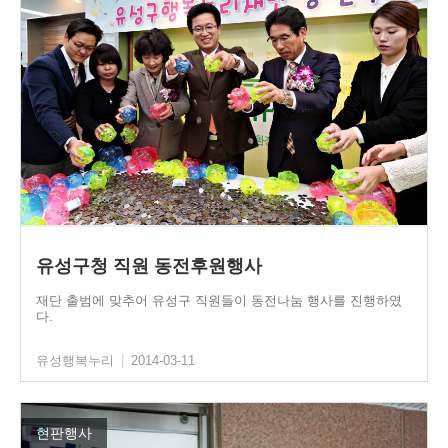
유성구청 직원 동전후원행사
재단 출범에 맞추어 유성구 직원들이 동전나눔 행사를 진행하였
다.
유성행복누리
|
2014-03-11
현판행사