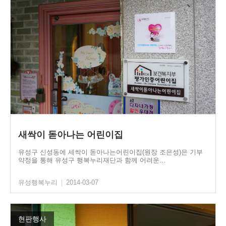
새싹이 돋아나는 어린이집
유성구 신성동에 세싹이 돋아나는어린이집(원장 조은성)은 기부
약정을 통해 유성구 행복누리재단과 함께 어려운…
유성행복누리
|
2014-03-07
현판행사