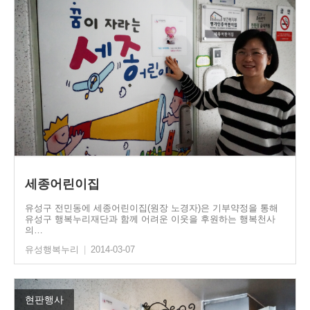
세종어린이집
유성구 전민동에 세종어린이집(원장 노경자)은 기부약정을 통해
유성구 행복누리재단과 함께 어려운 이웃을 후원하는 행복천사
의…
유성행복누리
|
2014-03-07
현판행사