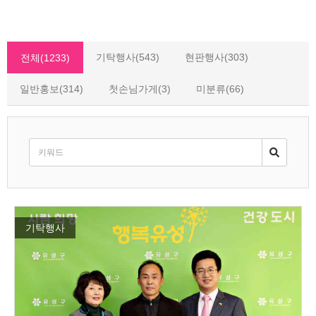
기탁행사(543)
현판행사(303)
전체(1233)
일반홍보(314)
첫손님가게(3)
미분류(66)
기탁행사