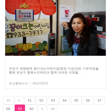
유성구 관평동에 꿈이크는어린이집(원장 이금선)은 기부약정을
통해 유성구 행복누리재단과 함께 어려운 이웃을…
유성행복누리
|
2014-03-07
<<
<
51
52
53
54
55
56
57
58
59
60
>
>>