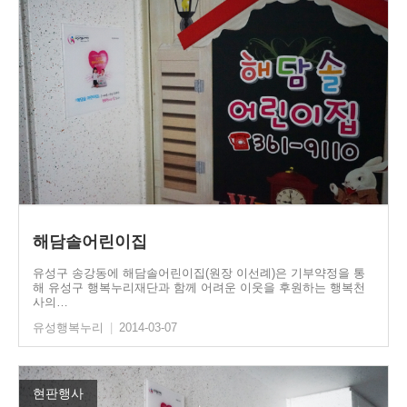
해담솔어린이집
유성구 송강동에 해담솔어린이집(원장 이선례)은 기부약정을 통
해 유성구 행복누리재단과 함께 어려운 이웃을 후원하는 행복천
사의…
유성행복누리
|
2014-03-07
현판행사