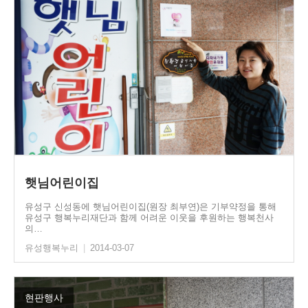
햇님어린이집
유성구 신성동에 햇님어린이집(원장 최부연)은 기부약정을 통해
유성구 행복누리재단과 함께 어려운 이웃을 후원하는 행복천사
의…
유성행복누리
|
2014-03-07
현판행사