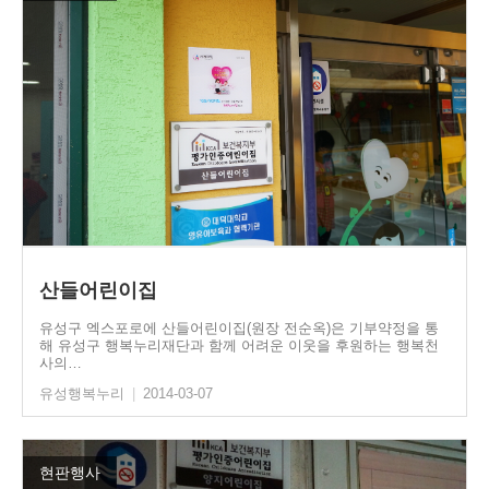
산들어린이집
유성구 엑스포로에 산들어린이집(원장 전순옥)은 기부약정을 통
해 유성구 행복누리재단과 함께 어려운 이웃을 후원하는 행복천
사의…
유성행복누리
|
2014-03-07
현판행사