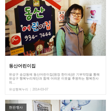
동산어린이집
유성구 송강동에 동산어린이집(원장 한미숙)은 기부약정을 통해
유성구 행복누리재단과 함께 어려운 이웃을 후원하는 행복천사
의…
유성행복누리
|
2014-03-07
현판행사