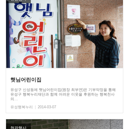
햇님어린이집
유성구 신성동에 햇님어린이집(원장 최부연)은 기부약정을 통해
유성구 행복누리재단과 함께 어려운 이웃을 후원하는 행복천사
의…
유성행복누리
|
2014-03-07
현판행사