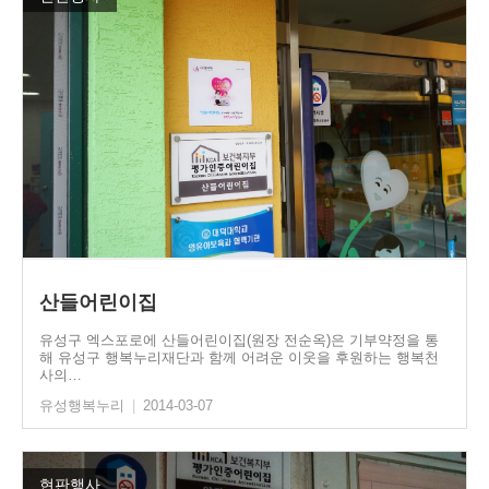
산들어린이집
유성구 엑스포로에 산들어린이집(원장 전순옥)은 기부약정을 통
해 유성구 행복누리재단과 함께 어려운 이웃을 후원하는 행복천
사의…
유성행복누리
|
2014-03-07
현판행사