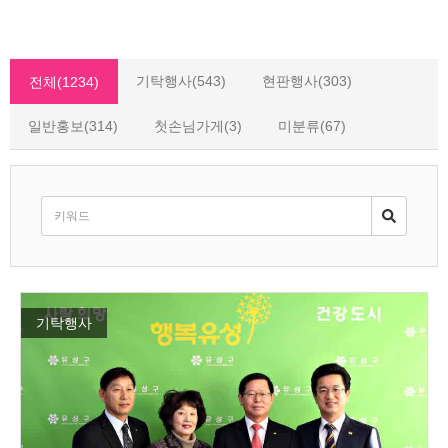
기탁행사(543)
현판행사(303)
전체(1234)
일반홍보(314)
첫손님가게(3)
미분류(67)
기탁행사