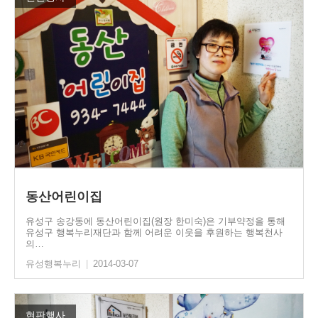
동산어린이집
유성구 송강동에 동산어린이집(원장 한미숙)은 기부약정을 통해
유성구 행복누리재단과 함께 어려운 이웃을 후원하는 행복천사
의…
유성행복누리
|
2014-03-07
현판행사