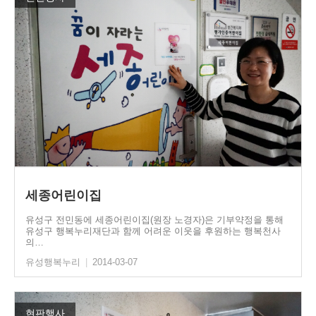
세종어린이집
유성구 전민동에 세종어린이집(원장 노경자)은 기부약정을 통해
유성구 행복누리재단과 함께 어려운 이웃을 후원하는 행복천사
의…
유성행복누리
|
2014-03-07
현판행사