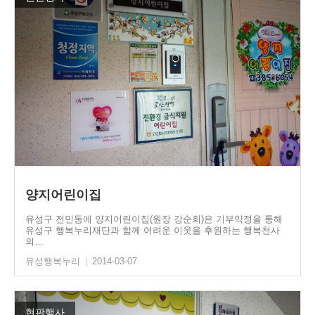
양지어린이집
유성구 전민동에 양지어린이집(원장 강순희)은 기부약정을 통해
유성구 행복누리재단과 함께 어려운 이웃을 후원하는 행복천사
의…
유성행복누리
|
2014-03-07
현판행사