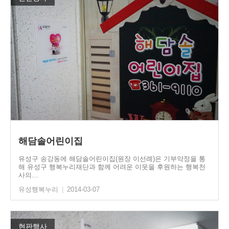
해담솔어린이집
유성구 송강동에 해담솔어린이집(원장 이선례)은 기부약정을 통
해 유성구 행복누리재단과 함께 어려운 이웃을 후원하는 행복천
사의…
유성행복누리
|
2014-03-07
현판행사