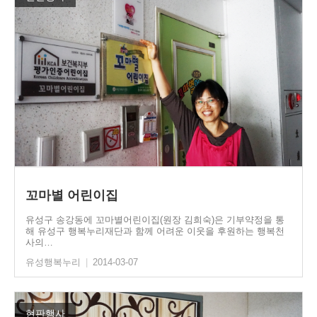
꼬마별 어린이집
유성구 송강동에 꼬마별어린이집(원장 김희숙)은 기부약정을 통
해 유성구 행복누리재단과 함께 어려운 이웃을 후원하는 행복천
사의…
유성행복누리
|
2014-03-07
현판행사