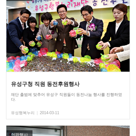
유성구청 직원 동전후원행사
재단 출범에 맞추어 유성구 직원들이 동전나눔 행사를 진행하였
다.
유성행복누리
|
2014-03-11
현판행사