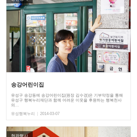
송강어린이집
유성구 송강동에 송강어린이집(원장 김수경)은 기부약정을 통해
유성구 행복누리재단과 함께 어려운 이웃을 후원하는 행복천사
의…
유성행복누리
|
2014-03-07
현판행사