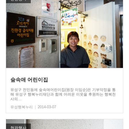
숲속애 어린이집
유성구 전민동에 숲속애어린이집(원장 이임순)은 기부약정을 통
해 유성구 행복누리재단과 함께 어려운 이웃을 후원하는 행복천
사의…
유성행복누리
|
2014-03-07
현판행사