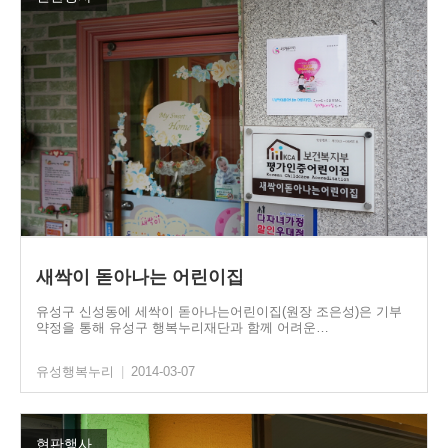
새싹이 돋아나는 어린이집
유성구 신성동에 세싹이 돋아나는어린이집(원장 조은성)은 기부
약정을 통해 유성구 행복누리재단과 함께 어려운…
유성행복누리
|
2014-03-07
현판행사