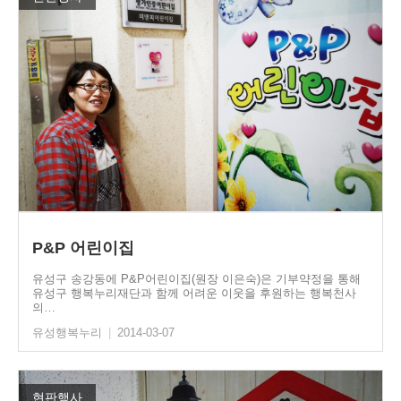
P&P 어린이집
유성구 송강동에 P&P어린이집(원장 이은숙)은 기부약정을 통해
유성구 행복누리재단과 함께 어려운 이웃을 후원하는 행복천사
의…
유성행복누리
|
2014-03-07
현판행사