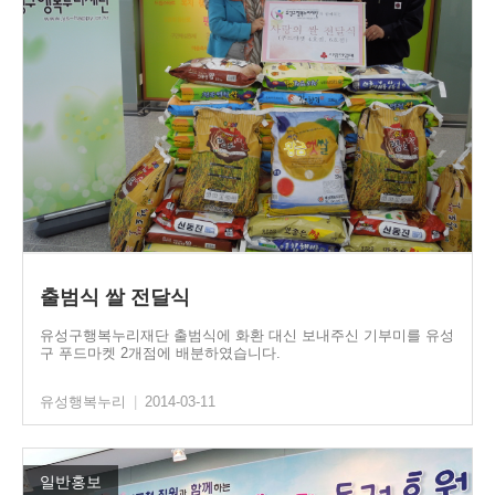
출범식 쌀 전달식
유성구행복누리재단 출범식에 화환 대신 보내주신 기부미를 유성
구 푸드마켓 2개점에 배분하였습니다.
유성행복누리
|
2014-03-11
일반홍보