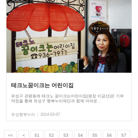
테크노꿈이크는 어린이집
유성구 관평동에 테크노 꿈이크는어린이집(원장 이금선)은 기부
약정을 통해 유성구 행복누리재단과 함께 어려운…
유성행복누리
|
2014-03-07
<<
<
51
52
53
54
55
56
57