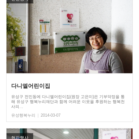
다니엘어린이집
유성구 전민동에 다니엘어린이집(원장 고은미)은 기부약정을 통
해 유성구 행복누리재단과 함께 어려운 이웃을 후원하는 행복천
사의…
유성행복누리
|
2014-03-07
현판행사