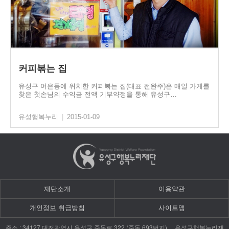
커피볶는 집
유성구 어은동에 위치한 커피볶는 집(대표 전완주)은 매일 가게를
찾은 첫손님의 수익금 전액 기부약정을 통해 유성구…
유성행복누리
|
2015-01-09
재단소개
이용약관
개인정보 취급방침
사이트맵
: 34127
322 (
693
)
주소
대전광역시
유성구
죽동로
죽동
번지
유성구행복누리재