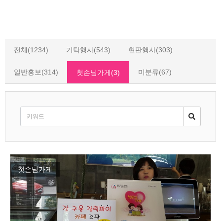
전체(1234)
기탁행사(543)
현판행사(303)
일반홍보(314)
미분류(67)
첫손님가게(3)
첫손님가게