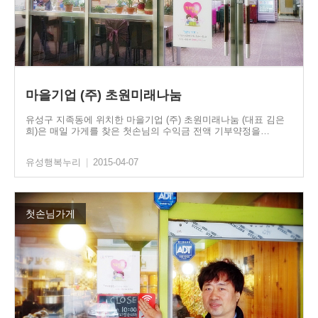
마을기업 (주) 초원미래나눔
유성구 지족동에 위치한 마을기업 (주) 초원미래나눔 (대표 김은
희)은 매일 가게를 찾은 첫손님의 수익금 전액 기부약정을…
유성행복누리
|
2015-04-07
첫손님가게