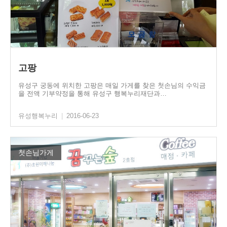
고팡
유성구 궁동에 위치한 고팡은 매일 가게를 찾은 첫손님의 수익금
을 전액 기부약정을 통해 유성구 행복누리재단과…
유성행복누리
|
2016-06-23
첫손님가게